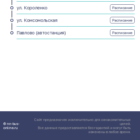
ул. Короленко
Расписание
ул. Комсомольская
Расписание
Павлово (автостанция)
Расписание
Сайт предназначен исключительно для ознакомительных
© nn-bus-
целей.
online.ru
Все данные предоставляются без гарантий и могут быть
изменены в любое время.