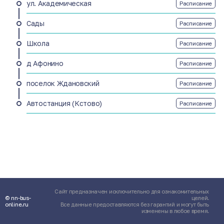
ул. Академическая
Расписание
Сады
Расписание
Школа
Расписание
д Афонино
Расписание
поселок Ждановский
Расписание
Автостанция (Кстово)
Расписание
Сайт предназначен исключительно для ознакомительных
© nn-bus-
целей.
online.ru
Все данные предоставляются без гарантий и могут быть
изменены в любое время.