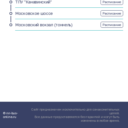
ТПУ "Канавинский"
Расписание
Московское шоссе
Расписание
Московский вокзал (тоннель)
Расписание
Сайт предназначен исключительно для ознакомительных
© nn-bus-
целей.
online.ru
Все данные предоставляются без гарантий и могут быть
изменены в любое время.