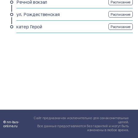
Речной вокзал
Расписание
ул. Рождественская
Расписание
катер Герой
Расписание
Сайт предназначен исключительно для ознакомительных
© nn-bus-
целей.
online.ru
Все данные предоставляются без гарантий и могут быть
изменены в любое время.